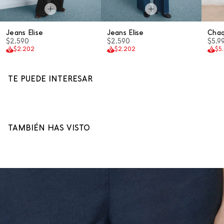
Jeans Elise
Jeans Elise
Cha
$2.590
$2.590
$5.9
$2.202
$2.202
$5
TE PUEDE INTERESAR
TAMBIÉN HAS VISTO