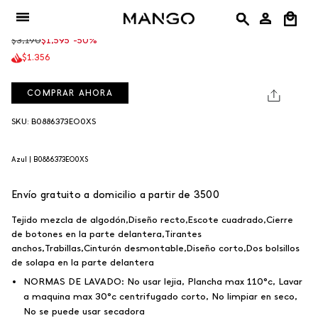
Ir
crudo
azul
+1
azul
Mono Birkin
al
AZUL
Precio
$3,190
$1,595
-50%
contenido
regular
$1.356
COMPRAR AHORA
SKU: B0886373EO0XS
Azul |
B0886373EO0XS
Envío gratuito a domicilio a partir de 3500
Tejido mezcla de algodón,Diseño recto,Escote cuadrado,Cierre
de botones en la parte delantera,Tirantes
anchos,Trabillas,Cinturón desmontable,Diseño corto,Dos bolsillos
de solapa en la parte delantera
NORMAS DE LAVADO:
No usar lejia, Plancha max 110°c, Lavar
a maquina max 30°c centrifugado corto, No limpiar en seco,
No se puede usar secadora