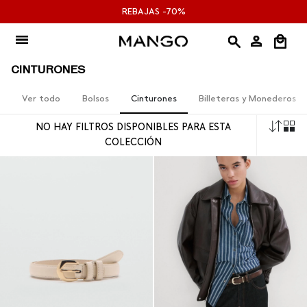
Ir
REBAJAS -70%
al
contenido
CINTURONES
Ver todo
Bolsos
Cinturones
Billeteras y Monederos
Orde
NO HAY FILTROS DISPONIBLES PARA ESTA
por
COLECCIÓN