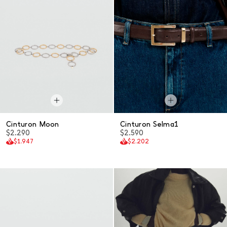
Cinturon Moon
Cinturon Selma1
$2.290
$2.590
$1.947
$2.202