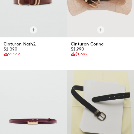
Cinturon Nash2
Cinturon Corina
$1.390
$1.990
$1.182
$1.692