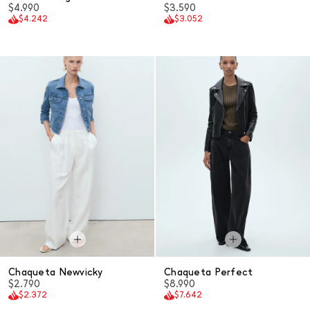
$4.990
$3.590
$4.242
$3.052
Chaqueta Newvicky
Chaqueta Perfect
$2.790
$8.990
$2.372
$7.642