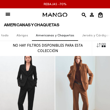
Ir
REBAJAS -70%
al
contenido
AMERICANAS Y CHAQUETAS
 todo
Abrigos
Americanas y Chaquetas
Jerséis y Cárdigan
Orde
NO HAY FILTROS DISPONIBLES PARA ESTA
por
COLECCIÓN