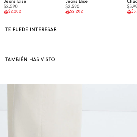
Jeans Elise
Jeans Elise
Cha
$2.590
$2.590
$5.9
$2.202
$2.202
$5
TE PUEDE INTERESAR
TAMBIÉN HAS VISTO