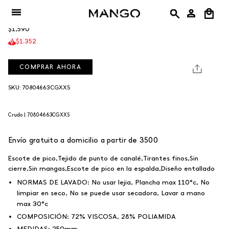
Ir
negro
rojo
azul
crudo
+3
crudo
Top Gymnasti
al
CRUDO
$1,590
contenido
$1.352
COMPRAR AHORA
SKU: 70804663CGXXS
Crudo |
70804663CGXXS
Envío gratuito a domicilio a partir de 3500
Escote de pico,Tejido de punto de canalé,Tirantes finos,Sin
cierre,Sin mangas,Escote de pico en la espalda,Diseño entallado
NORMAS DE LAVADO:
No usar lejia, Plancha max 110°c, No
limpiar en seco, No se puede usar secadora, Lavar a mano
max 30°c
COMPOSICIÓN:
72% VISCOSA, 28% POLIAMIDA
MEDIDAS:
250mm