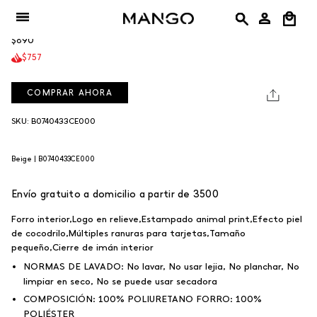
Ir
rojo
burdeos
beige
negro
+3
beige
Monedero Butter
al
BEIGE
$890
contenido
$757
COMPRAR AHORA
SKU: B0740433CE000
Beige |
B0740433CE000
Envío gratuito a domicilio a partir de 3500
Forro interior,Logo en relieve,Estampado animal print,Efecto piel
de cocodrilo,Múltiples ranuras para tarjetas,Tamaño
pequeño,Cierre de imán interior
NORMAS DE LAVADO:
No lavar, No usar lejia, No planchar, No
limpiar en seco, No se puede usar secadora
COMPOSICIÓN:
100% POLIURETANO FORRO: 100%
POLIÉSTER