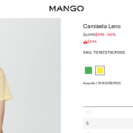
Camiseta Leno
Precio
$1,990
$995
-50%
regular
$846
SKU: 70767273CP00S
caqui
amarillo
Amarillo |
70767273CP00S
XS
S