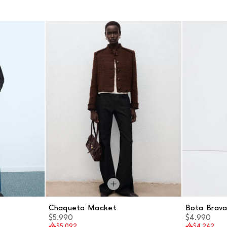
Chaqueta Macket
Bota Brav
$5.990
$4.990
$5.092
$4.242