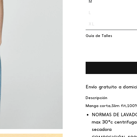
M
L
XL
Guía de Talles
Envío gratuito a domici
Descripción
Manga corta,Slim fit,100% 
NORMAS DE LAVAD
max 30°c centrifuga
secadora