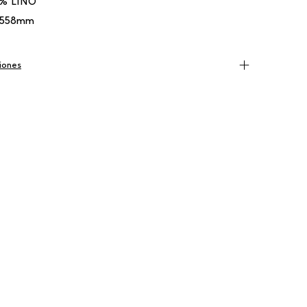
% LINO
 558mm
iones