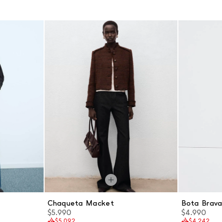
Chaqueta Macket
Bota Brav
$5.990
$4.990
$5.092
$4.242