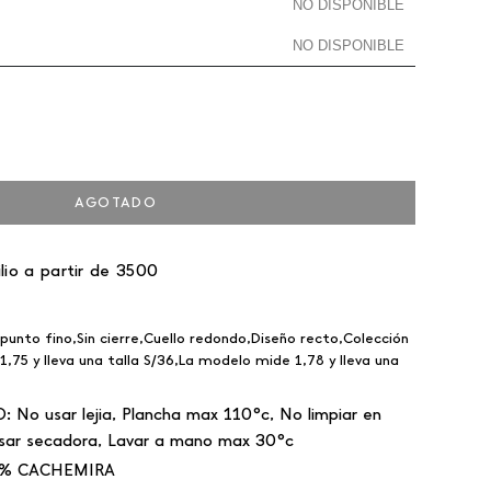
NO DISPONIBLE
NO DISPONIBLE
AGOTADO
lio a partir de 3500
unto fino,Sin cierre,Cuello redondo,Diseño recto,Colección
,75 y lleva una talla S/36,La modelo mide 1,78 y lleva una
O:
No usar lejia, Plancha max 110°c, No limpiar en
sar secadora, Lavar a mano max 30°c
% CACHEMIRA