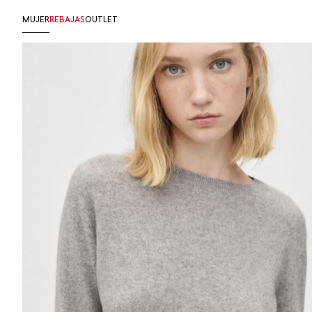
Ir
MUJER
REBAJAS
OUTLET
al
contenido