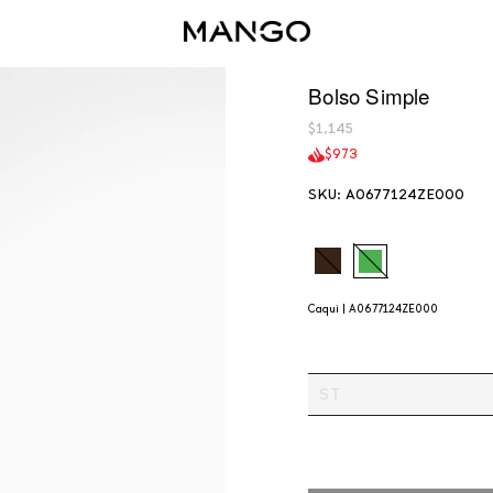
Bolso Simple
$1,145
$973
SKU: A0677124ZE000
marron
caqui
Caqui |
A0677124ZE000
ST