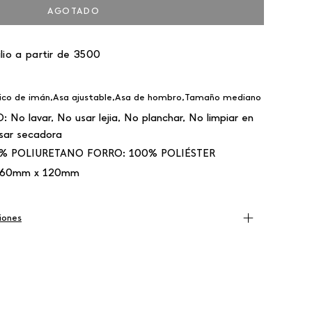
AGOTADO
lio a partir de 3500
álico de imán,Asa ajustable,Asa de hombro,Tamaño mediano
O:
No lavar, No usar lejia, No planchar, No limpiar en
sar secadora
% POLIURETANO FORRO: 100% POLIÉSTER
60mm x 120mm
iones