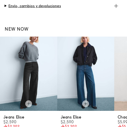
Envío, cambios y devoluciones
NEW NOW
Jeans Elise
Jeans Elise
Cha
$2.590
$2.590
$5.9
$2.202
$2.202
$5