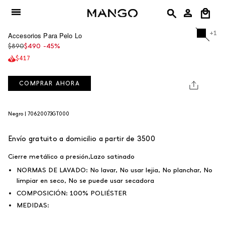
Ir
al
contenido
+1
negro
Accesorios Para Pelo Lo
burdeos
negro
Precio
$890
$490
-45%
NEGRO
regular
$417
COMPRAR AHORA
SKU: 70620073GT000
Negro |
70620073GT000
Envío gratuito a domicilio a partir de 3500
Cierre metálico a presión,Lazo satinado
NORMAS DE LAVADO:
No lavar, No usar lejia, No planchar, No
limpiar en seco, No se puede usar secadora
COMPOSICIÓN:
100% POLIÉSTER
MEDIDAS: