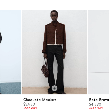
Chaqueta Macket
Bota Brav
$5.990
$4.990
$5.092
$4.242