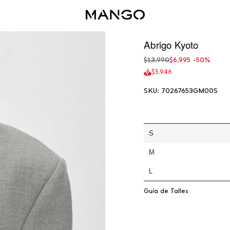
Abrigo Kyoto
Precio
$13,990
$6,995
-50%
regular
$5.946
SKU: 70267653GM00S
S
M
L
Guía de Talles