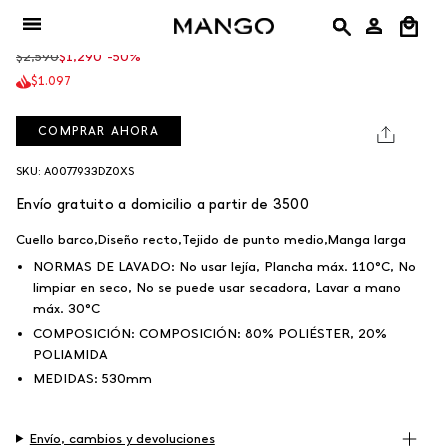
Ir
Jersey Seeds
al
Precio
$2,590
$1,290
-50%
contenido
regular
$1.097
COMPRAR AHORA
SKU: A0077933DZ0XS
Envío gratuito a domicilio a partir de 3500
Cuello barco,Diseño recto,Tejido de punto medio,Manga larga
NORMAS DE LAVADO:
No usar lejía, Plancha máx. 110°C, No
limpiar en seco, No se puede usar secadora, Lavar a mano
máx. 30°C
COMPOSICIÓN:
COMPOSICIÓN:
80% POLIÉSTER, 20%
POLIAMIDA
MEDIDAS:
530mm
Envío, cambios y devoluciones