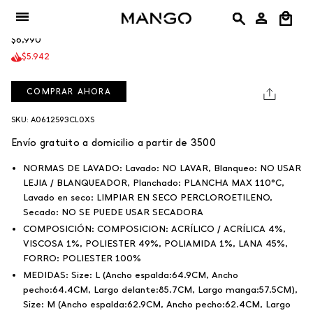
Ir
Abrigo Lee
al
$6,990
contenido
$5.942
COMPRAR AHORA
SKU: A0612593CL0XS
Envío gratuito a domicilio a partir de 3500
NORMAS DE LAVADO:
Lavado: NO LAVAR, Blanqueo: NO USAR
LEJIA / BLANQUEADOR, Planchado: PLANCHA MAX 110°C,
Lavado en seco: LIMPIAR EN SECO PERCLOROETILENO,
Secado: NO SE PUEDE USAR SECADORA
COMPOSICIÓN:
COMPOSICION: ACRÍLICO / ACRÍLICA 4%,
VISCOSA 1%, POLIESTER 49%, POLIAMIDA 1%, LANA 45%,
FORRO: POLIESTER 100%
MEDIDAS:
Size: L (Ancho espalda:64.9CM, Ancho
pecho:64.4CM, Largo delante:85.7CM, Largo manga:57.5CM),
Size: M (Ancho espalda:62.9CM, Ancho pecho:62.4CM, Largo