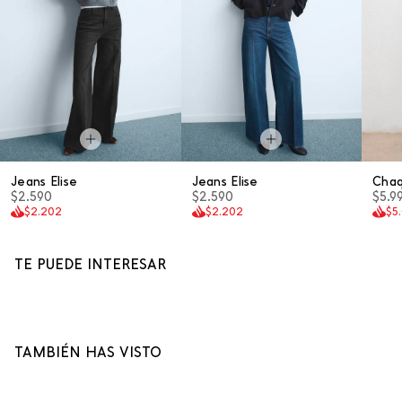
Jeans Elise
Jeans Elise
Cha
$2.590
$2.590
$5.9
$2.202
$2.202
$5
TE PUEDE INTERESAR
TAMBIÉN HAS VISTO