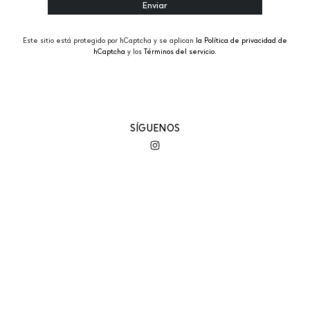
Este sitio está protegido por hCaptcha y se aplican
la Política de privacidad de
hCaptcha
y los
Términos del servicio.
SÍGUENOS
EMPRESA
AYUDA
MI CUENTA