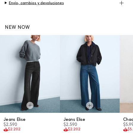
Envío, cambios y devoluciones
NEW NOW
Jeans Elise
Jeans Elise
Cha
$2.590
$2.590
$5.9
$2.202
$2.202
$5