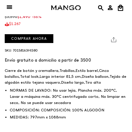
Ir
Jeans Susan
al
Precio
$3,590
$1,490
-58%
contenido
regular
$1.267
COMPRAR AHORA
SKU: 70158163HI380
Envío gratuito a domicilio a partir de 3500
Cierre de botón y cremallera,Trabillas,Estilo barrel,Cinco
bolsillos,Total look,Largo interior 81,5 cm,Diseño balloon,Tejido de
algodón estilo tejano vaquero,Diseño largo,Tiro alto
NORMAS DE LAVADO:
No usar lejía, Plancha máx. 200°C,
Lavar a máquina máx. 30°C centrifugado corto, No limpiar en
seco, No se puede usar secadora
COMPOSICIÓN:
COMPOSICIÓN:
100% ALGODÓN
MEDIDAS:
797mm x 1088mm