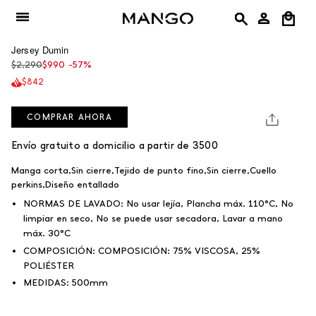
Ir
al
contenido
Jersey Dumin
Precio
$2,290
$990
-57%
regular
$842
COMPRAR AHORA
SKU: 7074129MV30XS
Envío gratuito a domicilio a partir de 3500
Manga corta,Sin cierre,Tejido de punto fino,Sin cierre,Cuello
perkins,Diseño entallado
NORMAS DE LAVADO:
No usar lejía, Plancha máx. 110°C, No
limpiar en seco, No se puede usar secadora, Lavar a mano
máx. 30°C
COMPOSICIÓN:
COMPOSICIÓN:
75% VISCOSA, 25%
POLIÉSTER
MEDIDAS:
500mm