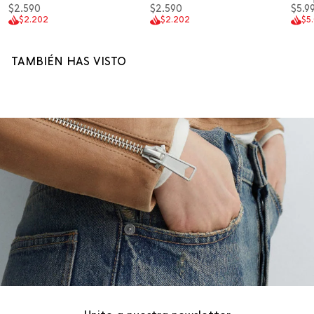
$2.590
$2.590
$5.9
$2.202
$2.202
$5
TAMBIÉN HAS VISTO