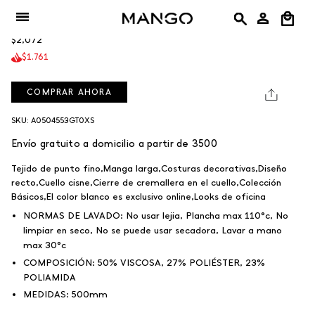
Ir
Buzo Rolon
al
$2,072
contenido
$1.761
COMPRAR AHORA
SKU: A0504553GT0XS
Envío gratuito a domicilio a partir de 3500
Tejido de punto fino,Manga larga,Costuras decorativas,Diseño
recto,Cuello cisne,Cierre de cremallera en el cuello,Colección
Básicos,El color blanco es exclusivo online,Looks de oficina
NORMAS DE LAVADO:
No usar lejia, Plancha max 110°c, No
limpiar en seco, No se puede usar secadora, Lavar a mano
max 30°c
COMPOSICIÓN:
50% VISCOSA, 27% POLIÉSTER, 23%
POLIAMIDA
MEDIDAS:
500mm