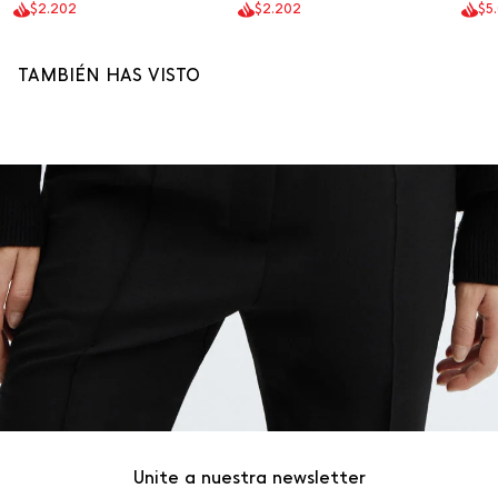
$2.202
$2.202
$5
TAMBIÉN HAS VISTO
Unite a nuestra newsletter