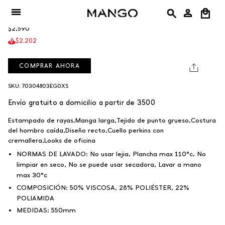
Ir
Buzo Rizoni
al
$2,590
contenido
$2.202
COMPRAR AHORA
SKU: 70304803EG0XS
Envío gratuito a domicilio a partir de 3500
Estampado de rayas,Manga larga,Tejido de punto grueso,Costura
del hombro caída,Diseño recto,Cuello perkins con
cremallera,Looks de oficina
NORMAS DE LAVADO:
No usar lejia, Plancha max 110°c, No
limpiar en seco, No se puede usar secadora, Lavar a mano
max 30°c
COMPOSICIÓN:
50% VISCOSA, 28% POLIÉSTER, 22%
POLIAMIDA
MEDIDAS:
550mm