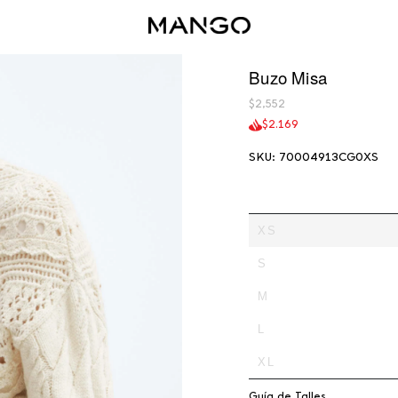
Buzo Misa
$2,552
$2.169
SKU: 70004913CG0XS
XS
S
M
L
XL
Guía de Talles