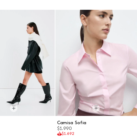
a
Camisa Sofia
$1.990
$1.692