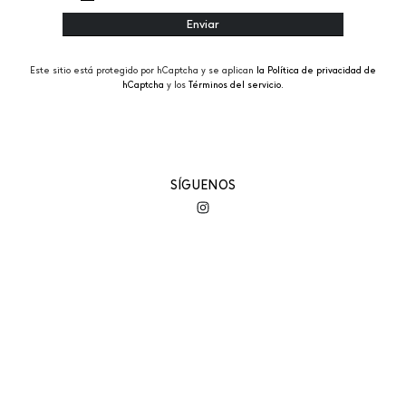
Este sitio está protegido por hCaptcha y se aplican
la Política de privacidad de
hCaptcha
y los
Términos del servicio.
SÍGUENOS
EMPRESA
AYUDA
MI CUENTA